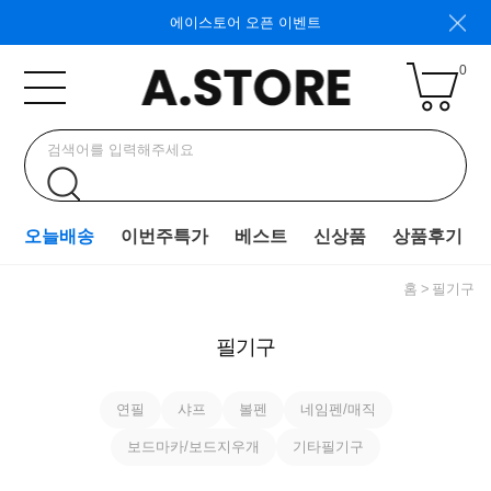
에이스토어 오픈 이벤트
0
오늘배송
이번주특가
베스트
신상품
상품후기
홈
필기구
필기구
연필
샤프
볼펜
네임펜/매직
보드마카/보드지우개
기타필기구