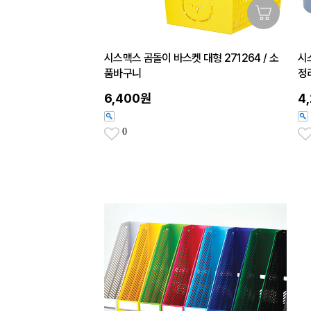
시스맥스 곰돌이 바스켓 대형 271264 / 소
시
품바구니
정
6,400원
4
0