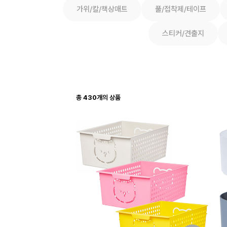
가위/칼/책상매트
풀/접착제/테이프
스티커/견출지
총
430
개의 상품