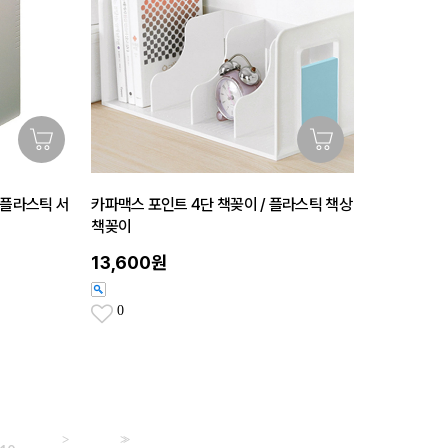
 플라스틱 서
카파맥스 포인트 4단 책꽂이 / 플라스틱 책상
책꽂이
13,600원
0
>
>>