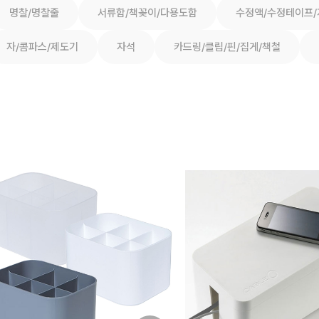
명찰/명찰줄
서류함/책꽂이/다용도함
수정액/수정테이프
자/콤파스/제도기
자석
카드링/클립/핀/집게/책철