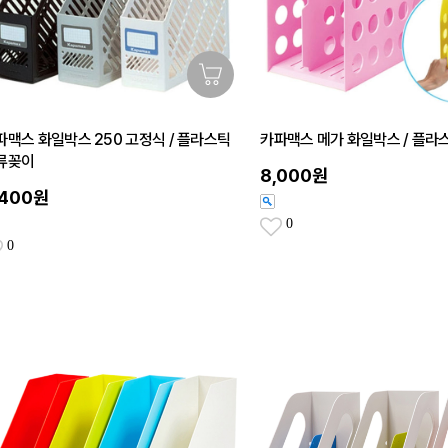
파맥스 화일박스 250 고정식 / 플라스틱
카파맥스 메가 화일박스 / 플라
류꽂이
8,000원
,400원
0
0