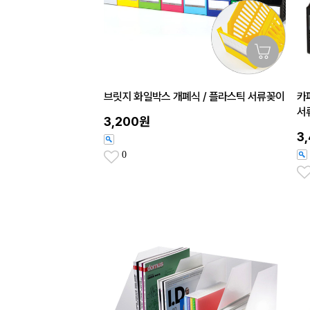
브릿지 화일박스 개폐식 / 플라스틱 서류꽂이
카
서
3,200원
3
0