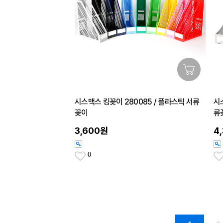
시스맥스 킹꽂이 280085 / 플라스틱 서류
시
꽂이
류
3,600원
4
0