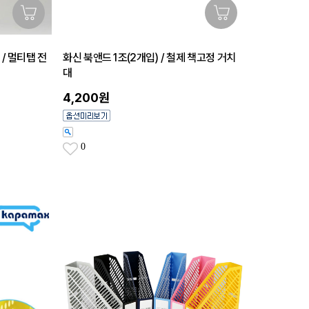
 / 멀티탭 전
화신 북앤드 1조(2개입) / 철제 책고정 거치
대
4,200원
0