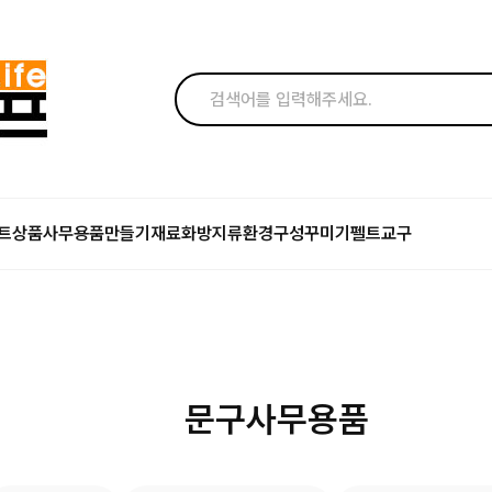
트상품
사무용품
만들기재료
화방지류
환경구성꾸미기
펠트교구
문구사무용품