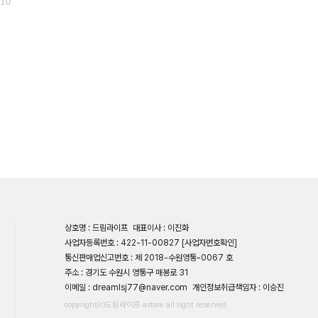
10
상호명 : 드림라이프
대표이사 : 이진화
사업자등록번호 : 422-11-00827
[사업자번호확인]
통신판매업신고번호 : 제 2018-수원영통-0067 호
주소 : 경기도 수원시 영통구 매봉로 31
이메일 : dreamlsj77@naver.com
개인정보취급책임자 : 이승진
copyright⒞드림라이프 astore all right reserved