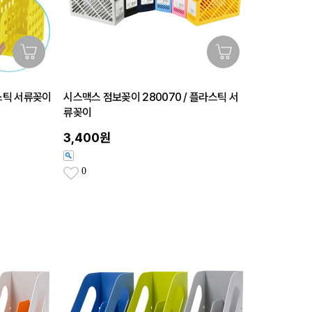
스틱 서류꽂이
시스맥스 점보꽂이 280070 / 플라스틱 서
류꽂이
3,400원
0