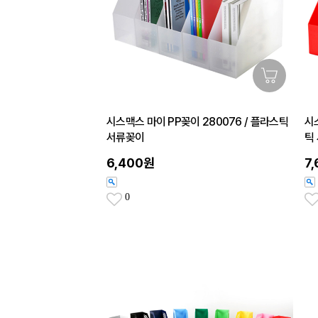
시스맥스 마이 PP꽂이 280076 / 플라스틱
시
서류꽂이
틱
6,400원
7
0