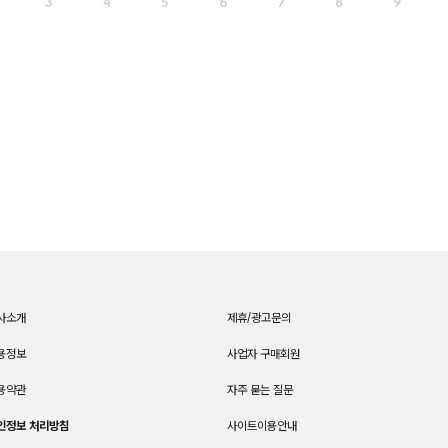
3
4
5
6
7
8
9
사소개
제휴/광고문의
용정보
사업자 구매회원
용약관
자주 묻는 질문
인정보 처리방침
사이트이용안내