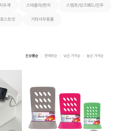
/지우개
스테플러/펀치
스탬프/잉크패드/인주
포스트잇
기타사무용품
신상품순
판매량순
낮은 가격순
높은 가격순