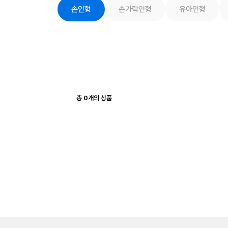
손인형
손가락인형
유아인형
총
0
개의 상품