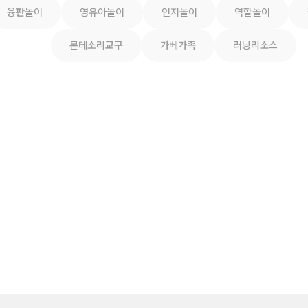
융판놀이
영유아놀이
인지놀이
역할놀이
몬테소리교구
가베가족
러닝리소스