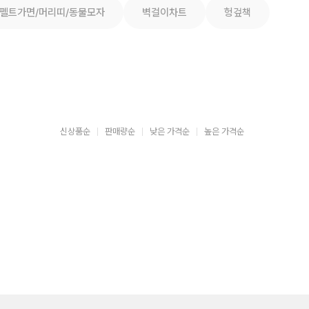
펠트가면/머리띠/동물모자
벽걸이차트
헝겊책
신상품순
판매량순
낮은 가격순
높은 가격순