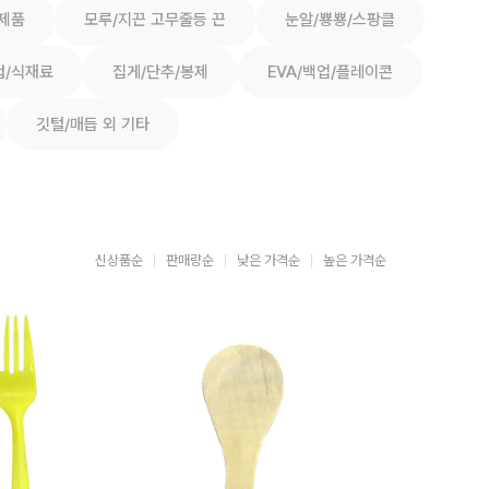
제품
모루/지끈 고무줄등 끈
눈알/뿅뿅/스팡클
컵/식재료
집게/단추/봉제
EVA/백업/플레이콘
깃털/매듭 외 기타
신상품순
판매량순
낮은 가격순
높은 가격순