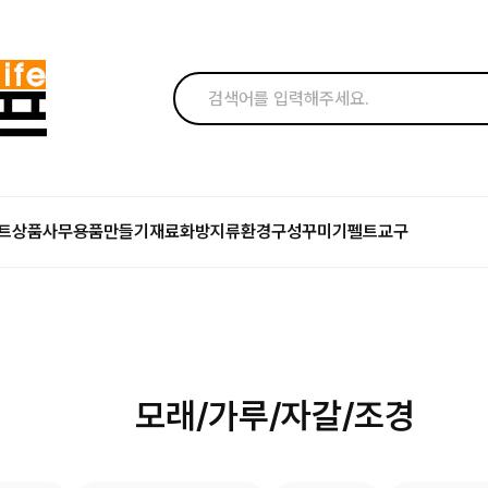
트상품
사무용품
만들기재료
화방지류
환경구성꾸미기
펠트교구
모래/가루/자갈/조경