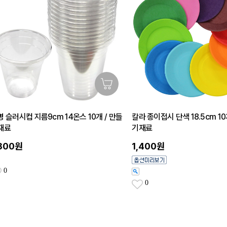
명 슬러시컵 지름9cm 14온스 10개 / 만들
칼라 종이접시 단색 18.5cm 10
재료
기재료
,800원
1,400원
0
0