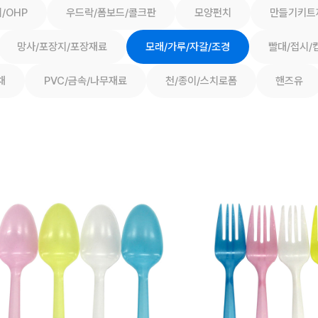
/OHP
우드락/폼보드/콜크판
모양펀치
만들기키트
망사/포장지/포장재료
모래/가루/자갈/조경
빨대/접시/
채
PVC/금속/나무재료
천/종이/스치로폼
핸즈유