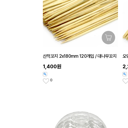
산적꼬지 2x180mm 120개입 / 대나무꼬지
오
1,400원
2
0