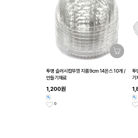
투명 슬러시컵뚜껑 지름9cm 14온스 10개 /
투
만들기재료
기
1,200원
1
0