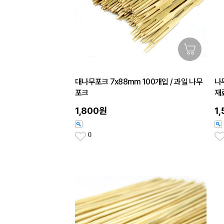
대나무포크 7x88mm 100개입 / 과일 나무
나무
포크
재
1,800원
1
0