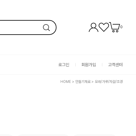
0
로그인
회원가입
고객센터
HOME
>
만들기재료
>
모래/가루/자갈/조경