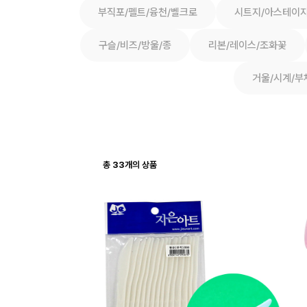
부직포/펠트/융천/벨크로
시트지/아스테이지
구슬/비즈/방울/종
리본/레이스/조화꽃
거울/시계/부
총
33
개의 상품