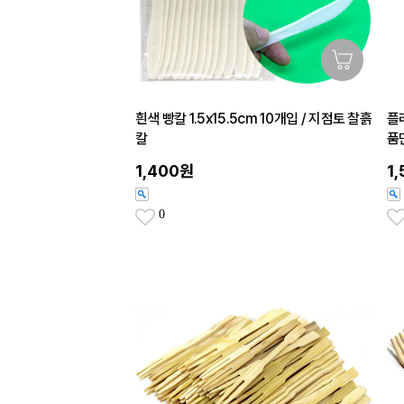
흰색 빵칼 1.5x15.5cm 10개입 / 지점토 찰흙
플라
칼
품
1,400원
1
0