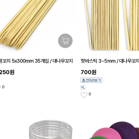
뎅꼬지 5x300mm 35개입 / 대나무꼬지
핫바스틱 3~5mm / 대나무꼬
,250원
700원
0
0